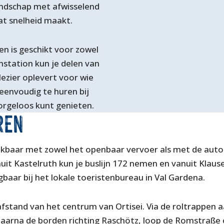
andschap met afwisselend
at snelheid maakt.
n is geschikt voor zowel
nstation kun je delen van
ezier oplevert voor wie
 eenvoudig te huren bij
orgeloos kunt genieten.
REN
ikbaar met zowel het openbaar vervoer als met de auto. 
nuit Kastelruth kun je buslijn 172 nemen en vanuit Klausen
jgbaar bij het lokale toeristenbureau in Val Gardena.
afstand van het centrum van Ortisei. Via de roltrappen a
daarna de borden richting Raschötz, loop de Romstraße 