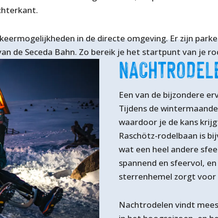
chterkant.
eermogelijkheden in de directe omgeving. Er zijn parke
van de Seceda Bahn. Zo bereik je het startpunt van je r
NACHTRODEL
Een van de bijzondere erv
Tijdens de wintermaande
waardoor je de kans krijg
Raschötz-rodelbaan is bi
wat een heel andere sfeer
spannend en sfeervol, en
sterrenhemel zorgt voor 
Nachtrodelen vindt meest