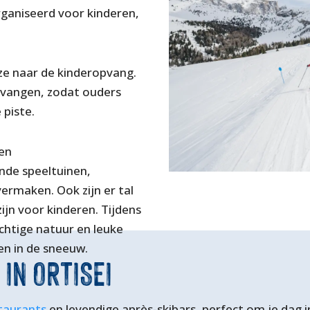
rganiseerd voor kinderen,
 ze naar de kinderopvang.
evangen, zodat ouders
piste.
een
ende speeltuinen,
ermaken. Ook zijn er tal
ijn voor kinderen. Tijdens
chtige natuur en leuke
en in de sneeuw.
 IN ORTISEI
taurants
en levendige après-skibars, perfect om je dag in