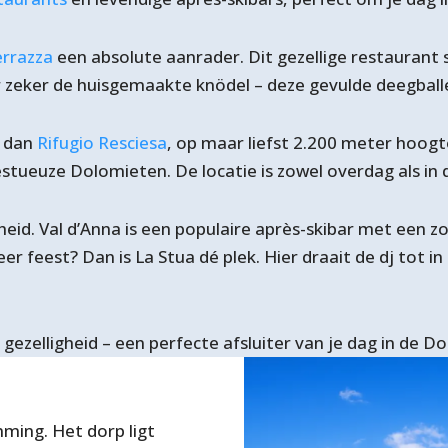
errazza
een absolute aanrader. Dit gezellige restaurant s
zeker de huisgemaakte knödel – deze gevulde deegballetj
k dan
Rifugio Resciesa
, op maar liefst 2.200 meter hoogt
ajestueuze Dolomieten. De locatie is zowel overdag als in
gheid. Val d’Anna is een populaire après-skibar met een 
r feest? Dan is La Stua dé plek. Hier draait de dj tot in 
 gezelligheid – een perfecte afsluiter van je dag in de D
mming. Het dorp ligt