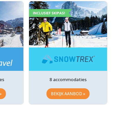
INCLUSIEF SKIPAS!
es
8 accommodaties
»
BEKIJK AANBOD »