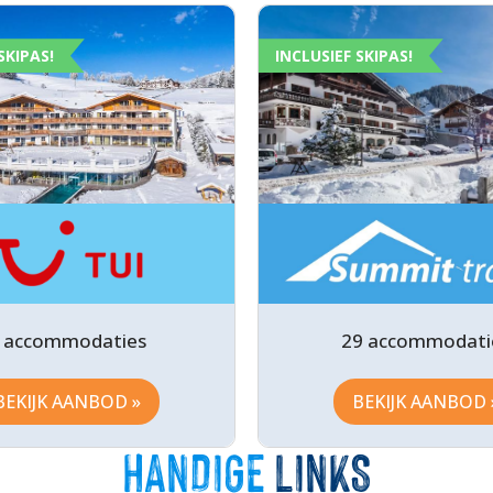
SKIPAS!
INCLUSIEF SKIPAS!
 accommodaties
29 accommodati
BEKIJK AANBOD »
BEKIJK AANBOD 
HANDIGE
LINKS