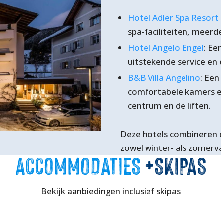
Hotel Adler Spa Resort
spa-faciliteiten, meerd
Hotel Angelo Engel
: Ee
uitstekende service en
B&B Villa Angelino
: Ee
comfortabele kamers en
centrum en de liften.
Deze hotels combineren c
zowel winter- als zomerva
ACCOMMODATIES
+SKIPAS
Bekijk aanbiedingen inclusief skipas