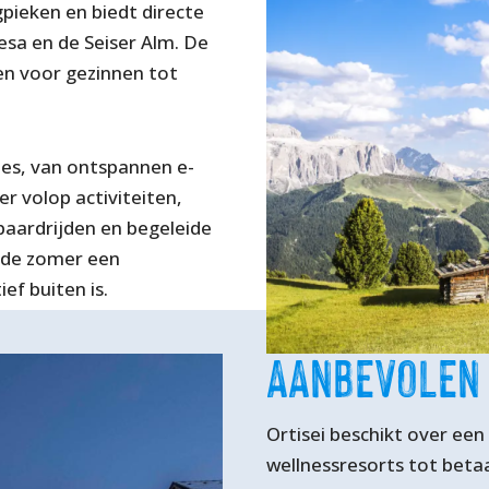
ieken en biedt directe
esa en de Seiser Alm. De
n voor gezinnen tot
tes, van ontspannen e-
er volop activiteiten,
aardrijden en begeleide
n de zomer een
ef buiten is.
AANBEVOLEN
Ortisei beschikt over een
wellnessresorts tot betaa