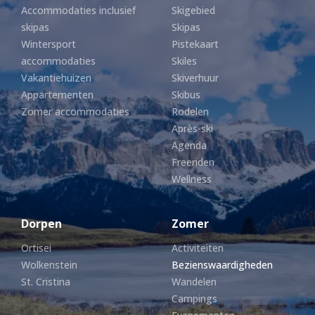
Accommodaties inclusief
Skigebied
skipas
Skipas
Wintersport
Pistekaart
accommodaties
Skiles
Vakantiehuizen
Skiverhuur
Appartementen
Skibus
Zomer accommodaties
Rodelen
Après-ski
Agenda
Freeriden
Wellness
Dorpen
Zomer
Ortisei
Activiteiten
Wolkenstein
Bezienswaardigheden
St. Cristina
Wandelen
Campings